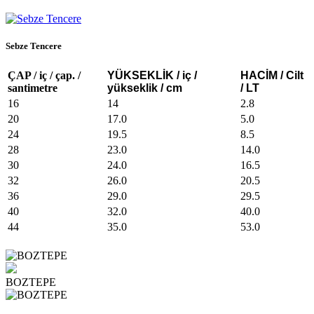
Sebze Tencere
ÇAP / iç / çap. /
YÜKSEKLİK / iç /
HACİM / Cilt
santimetre
yükseklik / cm
/ LT
16
14
2.8
20
17.0
5.0
24
19.5
8.5
28
23.0
14.0
30
24.0
16.5
32
26.0
20.5
36
29.0
29.5
40
32.0
40.0
44
35.0
53.0
BOZTEPE