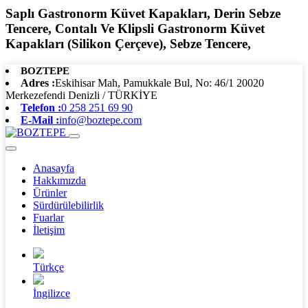
Saplı Gastronorm Küvet Kapakları, Derin Sebze
Tencere, Contalı Ve Klipsli Gastronorm Küvet
Kapakları (Silikon Çerçeve), Sebze Tencere,
BOZTEPE
Adres :
Eskihisar Mah, Pamukkale Bul, No: 46/1 20020
Merkezefendi Denizli / TÜRKİYE
Telefon :
0 258 251 69 90
E-Mail :
info@boztepe.com
Anasayfa
Hakkımızda
Ürünler
Sürdürülebilirlik
Fuarlar
İletişim
Türkçe
İngilizce