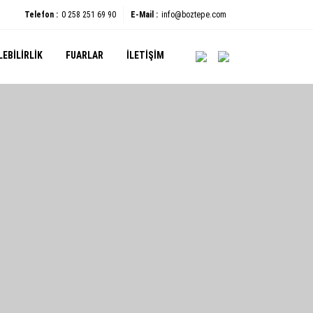
Telefon :
0 258 251 69 90
E-Mail :
info@boztepe.com
EBILIRLIK
FUARLAR
İLETIŞIM