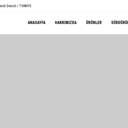
endi Denizli / TÜRKİYE
ANASAYFA
HAKKIMIZDA
ÜRÜNLER
SÜRDÜRÜL