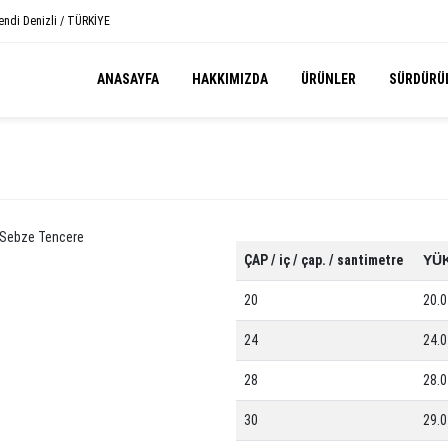
endi Denizli / TÜRKİYE
ANASAYFA
HAKKIMIZDA
ÜRÜNLER
SÜRDÜRÜL
ÇAP / iç / çap. / santimetre
YÜK
20
20.0
24
24.0
28
28.0
30
29.0