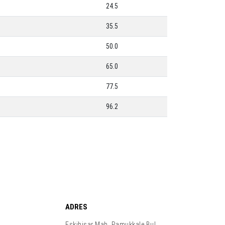
24.5
35.5
50.0
65.0
77.5
96.2
ADRES
Eskihisar Mah, Pamukkale Bul,