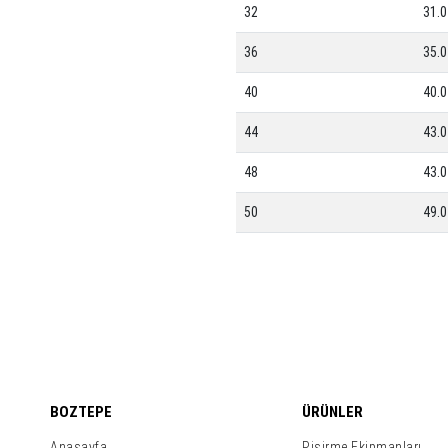
32
31.0
36
35.0
40
40.0
44
43.0
48
43.0
50
49.0
BOZTEPE
ÜRÜNLER
Anasayfa
Pişirme Ekipmanları