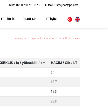
Telefon :
0 258 251 69 90
E-Mail :
info@boztepe.com
EBILIRLIK
FUARLAR
İLETIŞIM
Anasayfa
Pişirme Ekipmanları
Derin Sebze Tencere
SEKLİK / iç / yükseklik / cm
HACİM / Cilt / LT
6.1
10.7
17.0
20.0